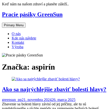
Skip
Keď nám na našom zdraví a planéte záleží..
to
content
Pracie pásiky GreenSun
Primary Menu
O nás
Kde nás nájdete
Kontakt
Výroba
Značka:
aspirín
Ako sa najrýchlejšie zbaviť bolesti hlavy?
greensun_pp
21. novembra 2024
26. marca 2025
Zbavenie sa bolesti hlavy závisí od jej príčiny, ale tu sú
najefektívnejšie a rýchle metódy na zmiernenie bežných bolestí