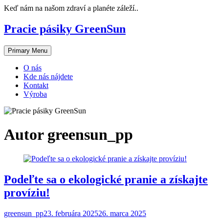
Skip
Keď nám na našom zdraví a planéte záleží..
to
content
Pracie pásiky GreenSun
Primary Menu
O nás
Kde nás nájdete
Kontakt
Výroba
Autor
greensun_pp
Podeľte sa o ekologické pranie a získajte
províziu!
greensun_pp
23. februára 2025
26. marca 2025