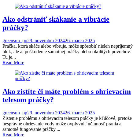
Ako odstrániť skákanie a vibrácie
práčky?
greensun_pp
29. novembra 2024
26. marca 2025
Práčka, ktorá skáče alebo vibruje, môže spôsobiť nielen nepríjemný
hluk, ale aj poškodenie samotnej práčky alebo okolitých povrchov.
Tu je...
Read More
Ako zistíte či máte problém s ohrievacím
telesom práčky?
greensun_pp
29. novembra 2024
26. marca 2025
Zistenie problému s ohrievacím telesom práčky je kľúčové, pretože
nesprávne ohrievanie vody môže ovplyvniť účinnosť prania a
samotné fungovanie práčky....
Read More