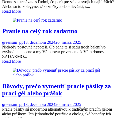
Denne sa stretávate s ľudmi, čo perú pre seba a svojich najbližších?
Alebo sú to kolegyne, zákazníčky alebo dievčatá, s...
Read More
Pranie na celý rok zadarmo
greensun_pp
13. decembra 2024
26. marca 2025
Niekedy poštovné nepoteší. Objednajte si sadu troch balení vo
zvýhodnenej cene a my Vám tovar privezieme k Vám domov
ZADARMO...
Read More
Dôvody, prečo vymeniť pracie pásiky za
prací gél alebo prášok
greensun_pp
13. decembra 2024
26. marca 2025
Pracie pásiky sú modernou alternatívou k tradičným pracím gélom
alebo práškom. Ich jednoduché použitie a ekologické benefity ich