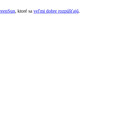
GreenSun
, ktoré sa
veľmi dobre rozpúšťajú
.