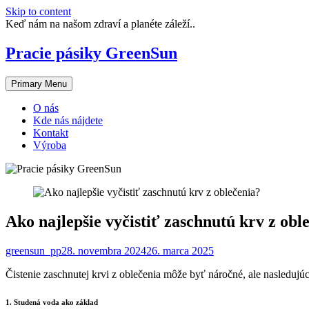
Skip to content
Keď nám na našom zdraví a planéte záleží..
Pracie pásiky GreenSun
Primary Menu
O nás
Kde nás nájdete
Kontakt
Výroba
Ako najlepšie vyčistiť zaschnutú krv z obl
greensun_pp
28. novembra 2024
26. marca 2025
Čistenie zaschnutej krvi z oblečenia môže byť náročné, ale nasledujúc
1. Studená voda ako základ