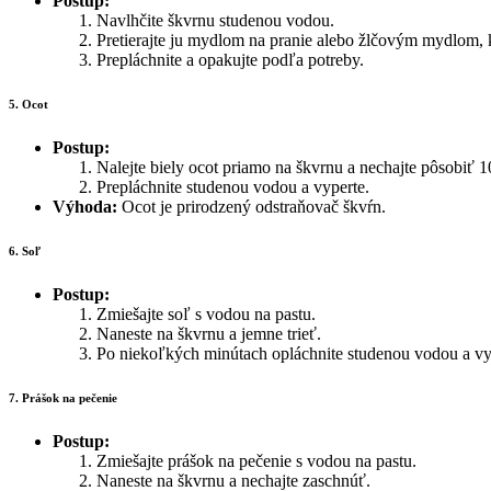
Postup:
Navlhčite škvrnu studenou vodou.
Pretierajte ju mydlom na pranie alebo žlčovým mydlom,
Prepláchnite a opakujte podľa potreby.
5. Ocot
Postup:
Nalejte biely ocot priamo na škvrnu a nechajte pôsobiť 
Prepláchnite studenou vodou a vyperte.
Výhoda:
Ocot je prirodzený odstraňovač škvŕn.
6. Soľ
Postup:
Zmiešajte soľ s vodou na pastu.
Naneste na škvrnu a jemne trieť.
Po niekoľkých minútach opláchnite studenou vodou a vy
7. Prášok na pečenie
Postup:
Zmiešajte prášok na pečenie s vodou na pastu.
Naneste na škvrnu a nechajte zaschnúť.