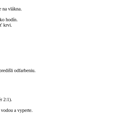
e na vlákna.
ko hodín.
ť krvi.
redišli odfarbeniu.
 2:1).
 vodou a vyperte.