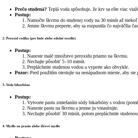
Prečo studená?
Teplá voda spôsobuje, že krv sa ešte viac viaž
Postup:
Namočte škvrnu do studenej vody na 30 minút až niekoľ
Jemne škvrnu preperte, aby sa rozpustila čo najväčšia čas
2. Peroxid vodíka (pre biele alebo odolné textílie)
Postup:
Naneste malé množstvo peroxidu priamo na škvrnu.
Nechajte pôsobiť 5–10 minút.
Prepláchnite studenou vodou a vyperte ako obvykle.
Pozor:
Pred použitím otestujte na nenápadnom mieste, aby ste p
3. Sóda bikarbóna
Postup:
Vytvorte pastu zmiešaním sódy bikarbóny s vodou (poměr
Naneste pastu na škvrnu a jemne ju vmasírujte.
Nechajte pôsobiť 30 minút, potom prepláchnite studenou
4. Mydlo na pranie alebo žlčové mydlo