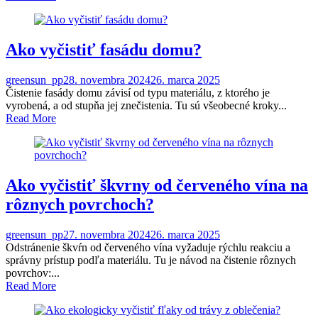
Ako vyčistiť fasádu domu?
greensun_pp
28. novembra 2024
26. marca 2025
Čistenie fasády domu závisí od typu materiálu, z ktorého je
vyrobená, a od stupňa jej znečistenia. Tu sú všeobecné kroky...
Read More
Ako vyčistiť škvrny od červeného vína na
rôznych povrchoch?
greensun_pp
27. novembra 2024
26. marca 2025
Odstránenie škvŕn od červeného vína vyžaduje rýchlu reakciu a
správny prístup podľa materiálu. Tu je návod na čistenie rôznych
povrchov:...
Read More