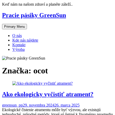
Skip
Keď nám na našom zdraví a planéte záleží..
to
content
Pracie pásiky GreenSun
Primary Menu
O nás
Kde nás nájdete
Kontakt
Výroba
Značka:
ocot
Ako ekologicky vyčistiť atrament?
greensun_pp
29. novembra 2024
26. marca 2025
Ekologické čistenie atramentu môže byť výzvou, ale existujú
jednoduché, prírodné metódy, ktoré sú šetrné k životnému prostrediu