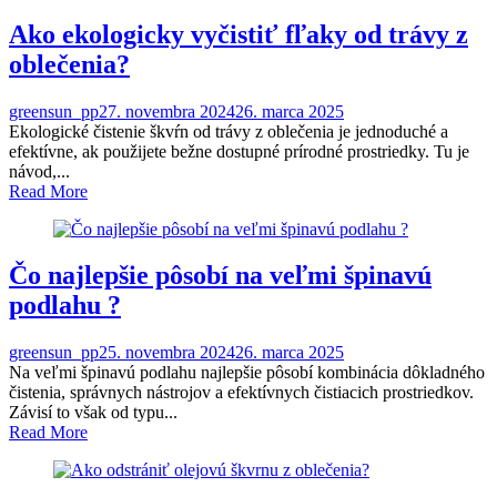
Ako ekologicky vyčistiť fľaky od trávy z
oblečenia?
greensun_pp
27. novembra 2024
26. marca 2025
Ekologické čistenie škvŕn od trávy z oblečenia je jednoduché a
efektívne, ak použijete bežne dostupné prírodné prostriedky. Tu je
návod,...
Read More
Čo najlepšie pôsobí na veľmi špinavú
podlahu ?
greensun_pp
25. novembra 2024
26. marca 2025
Na veľmi špinavú podlahu najlepšie pôsobí kombinácia dôkladného
čistenia, správnych nástrojov a efektívnych čistiacich prostriedkov.
Závisí to však od typu...
Read More