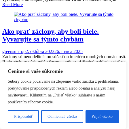
Read More
Ako prať záclony, aby boli biele.
Vyvarujte sa týmto chybám
greensun_pp
2. októbra 2023
26. marca 2025
Záclony sú neoddeliteľnou súčasťou interiéru mnohých domácností.
Biele záclony však môžu časom stratiť svoj žiarivý vzhľad a stať sa
šedivými...
Ceníme si vaše súkromie
Read More
Pracie pásiky GreenSun
Súbory cookie používame na zlepšenie vášho zážitku z prehliadania,
Proudly powered by WordPress
|
Theme: refur by
Crocoblock
.
poskytovanie prispôsobených reklám alebo obsahu a analýzu našej
návštevnosti. Kliknutím na „Prijať všetko“ súhlasíte s naším
používaním súborov cookie.
Prispôsobiť
Odmietnuť všetko
Prijať všetko