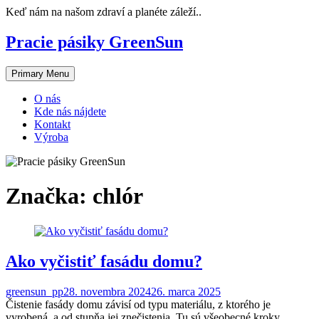
Skip
Keď nám na našom zdraví a planéte záleží..
to
content
Pracie pásiky GreenSun
Primary Menu
O nás
Kde nás nájdete
Kontakt
Výroba
Značka:
chlór
Ako vyčistiť fasádu domu?
greensun_pp
28. novembra 2024
26. marca 2025
Čistenie fasády domu závisí od typu materiálu, z ktorého je
vyrobená, a od stupňa jej znečistenia. Tu sú všeobecné kroky...