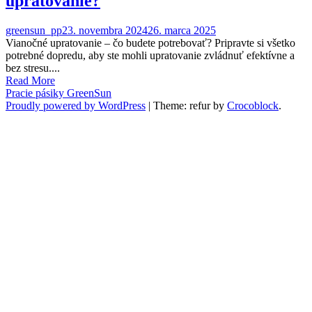
upratovanie?
greensun_pp
23. novembra 2024
26. marca 2025
Vianočné upratovanie – čo budete potrebovať? Pripravte si všetko
potrebné dopredu, aby ste mohli upratovanie zvládnuť efektívne a
bez stresu....
Read More
Pracie pásiky GreenSun
Proudly powered by WordPress
|
Theme: refur by
Crocoblock
.