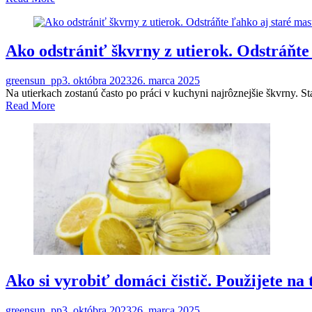
Ako odstrániť škvrny z utierok. Odstráňte
greensun_pp
3. októbra 2023
26. marca 2025
Na utierkach zostanú často po práci v kuchyni najrôznejšie škvrny. 
Read More
Ako si vyrobiť domáci čistič. Použijete na t
greensun_pp
3. októbra 2023
26. marca 2025