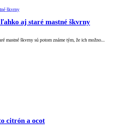
 ľahko aj staré mastné škvrny
Staré mastné škvrny sú potom známe tým, že ich možno...
o citrón a ocot