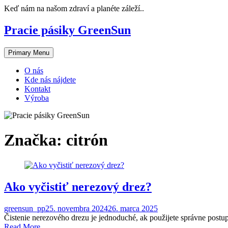
Skip
Keď nám na našom zdraví a planéte záleží..
to
content
Pracie pásiky GreenSun
Primary Menu
O nás
Kde nás nájdete
Kontakt
Výroba
Značka:
citrón
Ako vyčistiť nerezový drez?
greensun_pp
25. novembra 2024
26. marca 2025
Čistenie nerezového drezu je jednoduché, ak použijete správne postup
Read More