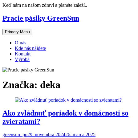
Skip
Keď nám na našom zdraví a planéte záleží..
to
content
Pracie pásiky GreenSun
Primary Menu
O nás
Kde nás nájdete
Kontakt
Výroba
Značka:
deka
Ako zvládnuť poriadok v domácnosti so
zvieratami?
greensun_pp
29. novembra 2024
26. marca 2025