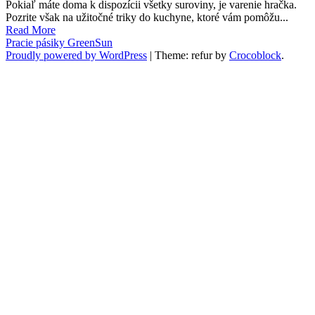
Pokiaľ máte doma k dispozícii všetky suroviny, je varenie hračka.
Pozrite však na užitočné triky do kuchyne, ktoré vám pomôžu...
Read More
Pracie pásiky GreenSun
Proudly powered by WordPress
|
Theme: refur by
Crocoblock
.