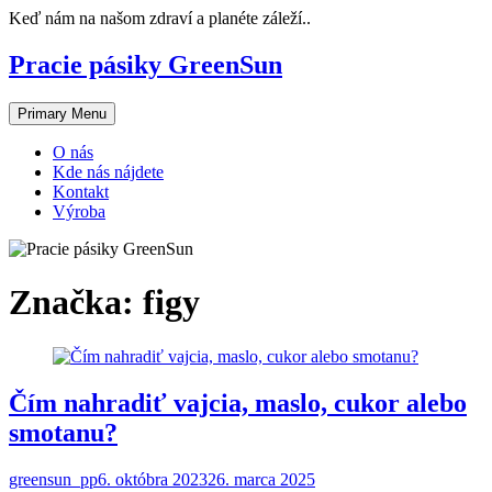
Skip
Keď nám na našom zdraví a planéte záleží..
to
content
Pracie pásiky GreenSun
Primary Menu
O nás
Kde nás nájdete
Kontakt
Výroba
Značka:
figy
Čím nahradiť vajcia, maslo, cukor alebo
smotanu?
greensun_pp
6. októbra 2023
26. marca 2025