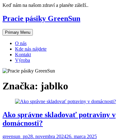
Skip
Keď nám na našom zdraví a planéte záleží..
to
content
Pracie pásiky GreenSun
Primary Menu
O nás
Kde nás nájdete
Kontakt
Výroba
Značka:
jablko
Ako správne skladovať potraviny v
domácnosti?
greensun_pp
28. novembra 2024
26. marca 2025