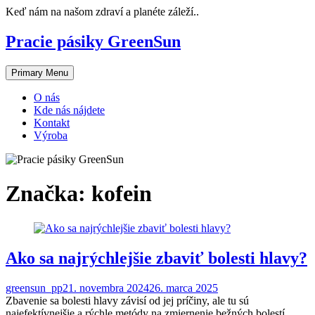
Skip
Keď nám na našom zdraví a planéte záleží..
to
content
Pracie pásiky GreenSun
Primary Menu
O nás
Kde nás nájdete
Kontakt
Výroba
Značka:
kofein
Ako sa najrýchlejšie zbaviť bolesti hlavy?
greensun_pp
21. novembra 2024
26. marca 2025
Zbavenie sa bolesti hlavy závisí od jej príčiny, ale tu sú
najefektívnejšie a rýchle metódy na zmiernenie bežných bolestí