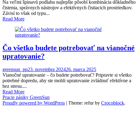
Na veľmi špinavú podlahu najlepšie pôsobí kombinácia dôkladného
čistenia, správnych nástrojov a efektívnych čistiacich prostriedkov.
Závisí to však od typu...
Read More
Čo všetko budete potrebovať na vianočné
upratovanie?
greensun_pp
23. novembra 2024
26. marca 2025
Vianočné upratovanie – čo budete potrebovať? Pripravte si všetko
potrebné dopredu, aby ste mohli upratovanie zvládnuť efektívne a
bez stresu....
Read More
Pracie pásiky GreenSun
Proudly powered by WordPress
|
Theme: refur by
Crocoblock
.