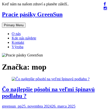
Skip
Keď nám na našom zdraví a planéte záleží..
to
content
Pracie pásiky GreenSun
Primary Menu
O nás
Kde nás nájdete
Kontakt
Výroba
Značka:
mop
Čo najlepšie pôsobí na veľmi špinavú
podlahu ?
greensun_pp
25. novembra 2024
26. marca 2025