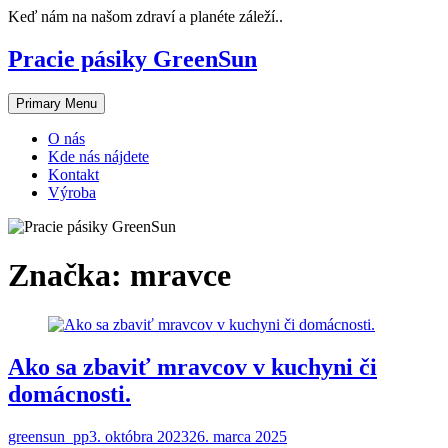
Skip
Keď nám na našom zdraví a planéte záleží..
to
content
Pracie pásiky GreenSun
Primary Menu
O nás
Kde nás nájdete
Kontakt
Výroba
Značka:
mravce
Ako sa zbaviť mravcov v kuchyni či
domácnosti.
greensun_pp
3. októbra 2023
26. marca 2025