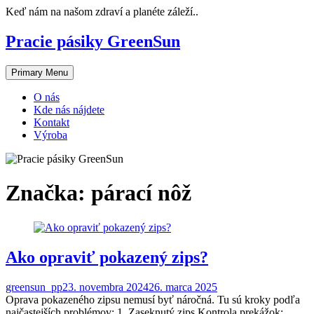
Skip
Keď nám na našom zdraví a planéte záleží..
to
content
Pracie pásiky GreenSun
Primary Menu
O nás
Kde nás nájdete
Kontakt
Výroba
Značka:
párací nôž
Ako opraviť pokazený zips?
greensun_pp
23. novembra 2024
26. marca 2025
Oprava pokazeného zipsu nemusí byť náročná. Tu sú kroky podľa
najčastejších problémov: 1. Zaseknutý zips Kontrola prekážok: