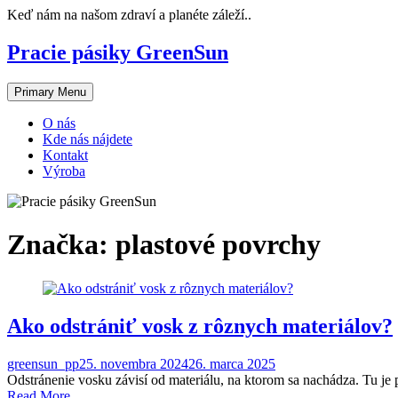
Skip
Keď nám na našom zdraví a planéte záleží..
to
content
Pracie pásiky GreenSun
Primary Menu
O nás
Kde nás nájdete
Kontakt
Výroba
Značka:
plastové povrchy
Ako odstrániť vosk z rôznych materiálov?
greensun_pp
25. novembra 2024
26. marca 2025
Odstránenie vosku závisí od materiálu, na ktorom sa nachádza. Tu je p
Read More