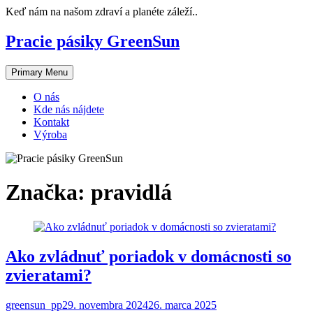
Skip
Keď nám na našom zdraví a planéte záleží..
to
content
Pracie pásiky GreenSun
Primary Menu
O nás
Kde nás nájdete
Kontakt
Výroba
Značka:
pravidlá
Ako zvládnuť poriadok v domácnosti so
zvieratami?
greensun_pp
29. novembra 2024
26. marca 2025