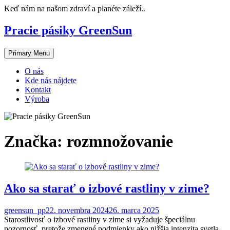
Skip
Keď nám na našom zdraví a planéte záleží..
to
content
Pracie pásiky GreenSun
Primary Menu
O nás
Kde nás nájdete
Kontakt
Výroba
Značka:
rozmnožovanie
Ako sa starať o izbové rastliny v zime?
greensun_pp
22. novembra 2024
26. marca 2025
Starostlivosť o izbové rastliny v zime si vyžaduje špeciálnu
pozornosť, pretože zmenené podmienky ako nižšia intenzita svetla,