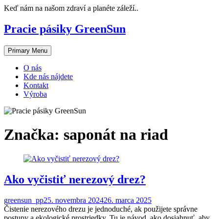
Skip
Keď nám na našom zdraví a planéte záleží..
to
content
Pracie pásiky GreenSun
Primary Menu
O nás
Kde nás nájdete
Kontakt
Výroba
Značka:
saponát na riad
Ako vyčistiť nerezový drez?
greensun_pp
25. novembra 2024
26. marca 2025
Čistenie nerezového drezu je jednoduché, ak použijete správne
postupy a ekologické prostriedky. Tu je návod, ako dosiahnuť, aby