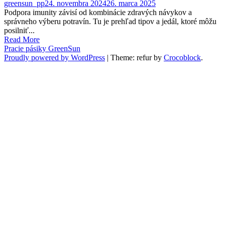
greensun_pp
24. novembra 2024
26. marca 2025
Podpora imunity závisí od kombinácie zdravých návykov a
správneho výberu potravín. Tu je prehľad tipov a jedál, ktoré môžu
posilniť...
Read More
Pracie pásiky GreenSun
Proudly powered by WordPress
|
Theme: refur by
Crocoblock
.