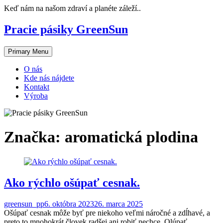
Skip
Keď nám na našom zdraví a planéte záleží..
to
content
Pracie pásiky GreenSun
Primary Menu
O nás
Kde nás nájdete
Kontakt
Výroba
Značka:
aromatická plodina
Ako rýchlo ošúpať cesnak.
greensun_pp
6. októbra 2023
26. marca 2025
Ošúpať cesnak môže byť pre niekoho veľmi náročné a zdĺhavé, a
preto to mnohokrát človek radšej ani robiť nechce. Olúpať...