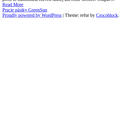
Read More
Pracie pásiky GreenSun
Proudly powered by WordPress
|
Theme: refur by
Crocoblock
.