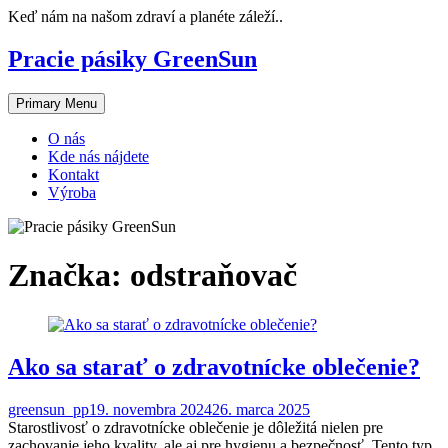
Skip
Keď nám na našom zdraví a planéte záleží..
to
content
Pracie pásiky GreenSun
Primary Menu
O nás
Kde nás nájdete
Kontakt
Výroba
Značka:
odstraňovač
Ako sa starať o zdravotnícke oblečenie?
greensun_pp
19. novembra 2024
26. marca 2025
Starostlivosť o zdravotnícke oblečenie je dôležitá nielen pre
zachovanie jeho kvality, ale aj pre hygienu a bezpečnosť. Tento typ