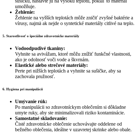
sušičku, nastavte ju na vysokú teplotu, pokiaľ to materiál
umožňuje.
Žehlenie:
Žehlenie na vyšších teplotách môže zničiť zvyšné baktérie a
vírusy, najmä ak nejde o syntetické materiály citlivé na teplo.
5. Starostlivosť o špeciálne zdravotnícke materiály
Vodoodpudivé tkaniny:
Vyhnite sa avivážam, ktoré môžu znížiť funkčné vlastnosti,
ako je odolnosť voči vode a škvrnám.
Elastické alebo strečové materiály:
Perte pri nižších teplotách a vyhnite sa sušičke, aby sa
zachovala pružnosť.
6. Hygiena pri manipulácii
Umývanie rúk:
Po manipulácii so zdravotníckym oblečením si dôkladne
umyte ruky, aby ste minimalizovali riziko kontaminácie.
Samostatné skladovanie:
Čisté zdravotnícke oblečenie uchovávajte oddelene od
bežného oblečenia, ideálne v uzavretej skrinke alebo obale.