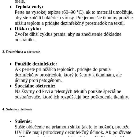
biele.
Teplota vody:
Perte na vysokej teplote (60–90 °C), ak to materiál umožňuje,
aby ste zničili baktérie a vírusy. Pre jemnejšie tkaniny použite
nižšiu teplotu a pridajte dezinfekčný prostriedok na textil.
Dĺžka cyklu:
Zvoľte dlhší cyklus prania, aby sa znečistenie dôkladne
odstránilo.
3. Dezinfekcia a ošetrenie
Použitie dezinfekcie:
Ak periete pri nižších teplotách, pridajte do prania
dezinfekčný prostriedok, ktorý je šetrný k tkaninám, ale
účinný proti patogénom.
Špeciálne ošetrenie:
Na škvrny od krvi a telesných tekutín použite špeciálne
odstraňovače, ktoré ich rozpúšťajú bez poškodenia tkaniny.
4. Sušenie a žehlenie
Sušenie:
Sušte oblečenie na priamom slnku (ak je to možné), pretože
UV lúče majú prirodzený dezinfekčný účinok. Ak používate