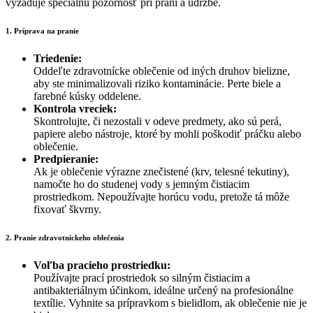
vyžaduje špeciálnu pozornosť pri praní a údržbe.
1. Príprava na pranie
Triedenie:
Oddeľte zdravotnícke oblečenie od iných druhov bielizne,
aby ste minimalizovali riziko kontaminácie. Perte biele a
farebné kúsky oddelene.
Kontrola vreciek:
Skontrolujte, či nezostali v odeve predmety, ako sú perá,
papiere alebo nástroje, ktoré by mohli poškodiť práčku alebo
oblečenie.
Predpieranie:
Ak je oblečenie výrazne znečistené (krv, telesné tekutiny),
namočte ho do studenej vody s jemným čistiacim
prostriedkom. Nepoužívajte horúcu vodu, pretože tá môže
fixovať škvrny.
2. Pranie zdravotníckeho oblečenia
Voľba pracieho prostriedku:
Používajte prací prostriedok so silným čistiacim a
antibakteriálnym účinkom, ideálne určený na profesionálne
textílie. Vyhnite sa prípravkom s bielidlom, ak oblečenie nie je