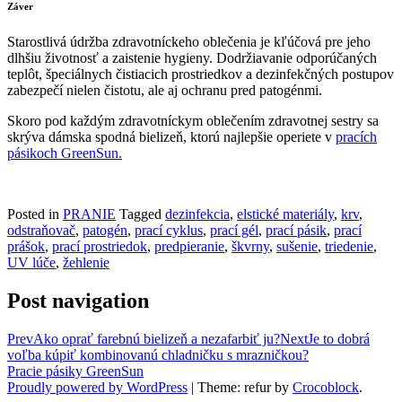
Záver
Starostlivá údržba zdravotníckeho oblečenia je kľúčová pre jeho
dlhšiu životnosť a zaistenie hygieny. Dodržiavanie odporúčaných
teplôt, špeciálnych čistiacich prostriedkov a dezinfekčných postupov
zabezpečí nielen čistotu, ale aj ochranu pred patogénmi.
Skoro pod každým zdravotníckym oblečením zdravotnej sestry sa
skrýva dámska spodná bielizeň, ktorú najlepšie operiete v
pracích
pásikoch GreenSun.
Posted in
PRANIE
Tagged
dezinfekcia
,
elstické materiály
,
krv
,
odstraňovač
,
patogén
,
prací cyklus
,
prací gél
,
prací pásik
,
prací
prášok
,
prací prostriedok
,
predpieranie
,
škvrny
,
sušenie
,
triedenie
,
UV lúče
,
žehlenie
Post navigation
Prev
Ako oprať farebnú bielizeň a nezafarbiť ju?
Next
Je to dobrá
voľba kúpiť kombinovanú chladničku s mrazničkou?
Pracie pásiky GreenSun
Proudly powered by WordPress
|
Theme: refur by
Crocoblock
.