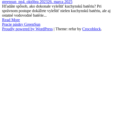
greensun_pp
4. októbra 2023
26. marca 2025
Hľadáte spôsob, ako dokonale vyleštiť kuchynskú batériu? Pri
správnom postupe dokážete vyleštiť nielen kuchynskú batériu, ale aj
ostatné vodovodné batérie...
Read More
Pracie pásiky GreenSun
Proudly powered by WordPress
|
Theme: refur by
Crocoblock
.