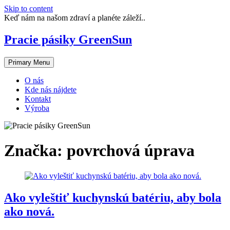
Skip to content
Keď nám na našom zdraví a planéte záleží..
Pracie pásiky GreenSun
Primary Menu
O nás
Kde nás nájdete
Kontakt
Výroba
Značka:
povrchová úprava
Ako vyleštiť kuchynskú batériu, aby bola
ako nová.