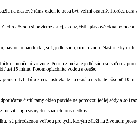
použití na plastové rámy okien je treba byť veľmi opatrný. Horúca para
ia. Z toho dôvodu si povieme ďalej, ako vyčistiť plastové okná pomoco
, bavlnenú handričku, soľ, jedlú sódu, ocot a vodu. Nástroje by mali b
dričku namočenú vo vode. Potom zmiešajte jedlú sódu so soľou v pomere 
ť asi 15 minút. Potom opláchnite vodou a osušte.
 pomere 1:1. Túto zmes nastriekajte na okná a nechajte pôsobiť 10 min
orúčame čistiť rámy okien pravidelne pomocou jedlej sódy a soli raz 
použitia agresívnych čistiacich prostriedkov.
dku, sú prirodzenou voľbou pre tých, ktorým záleží na životnom prostr