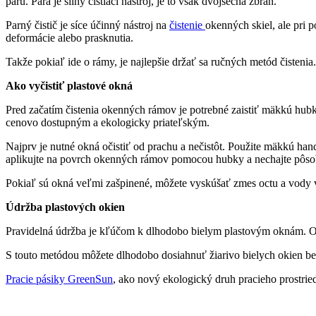
paru. Para je silný čistiaci nástroj, je to však dvojsečná zbraň.
Parný čistič je síce účinný nástroj na
čistenie
okenných skiel, ale pri 
deformácie alebo prasknutia.
Takže pokiaľ ide o rámy, je najlepšie držať sa ručných metód čisten
Ako vyčistiť plastové okná
Pred začatím čistenia okenných rámov je potrebné zaistiť mäkkú hubku
cenovo dostupným a ekologicky priateľským.
Najprv je nutné okná očistiť od prachu a nečistôt. Použite mäkkú han
aplikujte na povrch okenných rámov pomocou hubky a nechajte pôsobi
Pokiaľ sú okná veľmi zašpinené, môžete vyskúšať zmes octu a vody v
Údržba plastových okien
Pravidelná údržba je kľúčom k dlhodobo bielym plastovým oknám. Odp
S touto metódou môžete dlhodobo dosiahnuť žiarivo bielych okien bez 
Pracie pásiky GreenSun
, ako nový ekologický druh pracieho prostrie