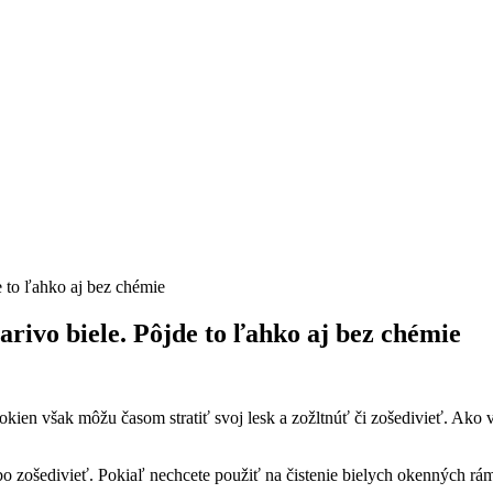
iarivo biele. Pôjde to ľahko aj bez chémie
en však môžu časom stratiť svoj lesk a zožltnúť či zošedivieť. Ako vyči
o zošedivieť. Pokiaľ nechcete použiť na čistenie bielych okenných rá