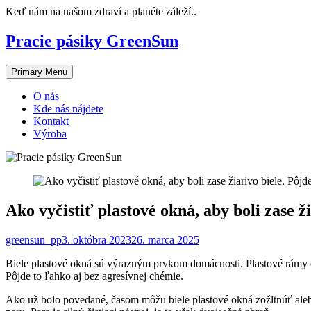
Skip
Keď nám na našom zdraví a planéte záleží..
to
content
Pracie pásiky GreenSun
Primary Menu
O nás
Kde nás nájdete
Kontakt
Výroba
Ako vyčistiť plastové okná, aby boli zase ž
greensun_pp
3. októbra 2023
26. marca 2025
Biele plastové okná sú výrazným prvkom domácnosti. Plastové rámy oki
Pôjde to ľahko aj bez agresívnej chémie.
Ako už bolo povedané, časom môžu biele plastové okná zožltnúť aleb